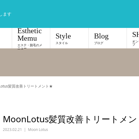
します
Esthetic
S
Style
Blog
Memu
オン
スタイル
ブログ
プ
エステ・脱毛のメ
ニュー
nLotus髪質改善トリートメント★
MoonLotus髪質改善トリートメ
2023.02.21
Moon Lotus