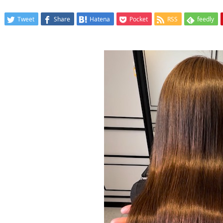
Tweet
Share
Hatena
Pocket
RSS
feedly