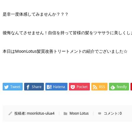
是非一度体感してみませんか？？？
後悔なんてさせません！自信を持って皆様の髪をツヤサラに美しくし
本日はMoonLotus髪質改善トリートメントの紹介でございました☆
Tweet
Share
Hatena
Pocket
RSS
feedly
投稿者:
moonlotus-ulua4
Moon Lotus
コメント:
0