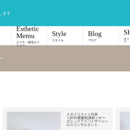
します
Esthetic
S
Style
Blog
Memu
オン
スタイル
ブログ
プ
エステ・脱毛のメ
ニュー
ー
スタイリスト☆代表
☆JHSS愛媛校講師☆オー
ガニックアドバイザー☆ヘ
ルスコンサルタント