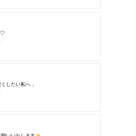
♡
s
愛くしたい私へ 」
s
くお願いいたします