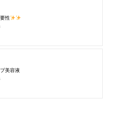
要性
s
プ美容液
s