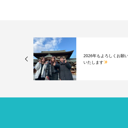
トラストカラ
2026年もよろしくお願
AZUKI】
いたします