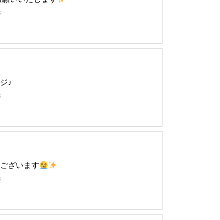
s
ジ♪
s
ございます
s