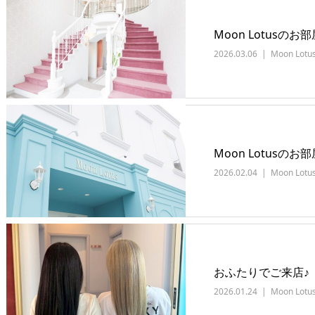
Moon Lotusの
2026.03.06
Moon Lotu
Moon Lotusの
2026.02.04
Moon Lotu
おふたりでご来店♪
2026.01.24
Moon Lotu