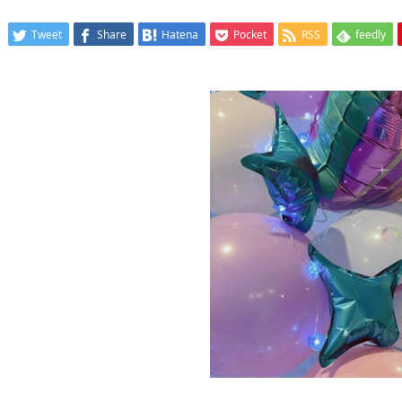
Tweet
Share
Hatena
Pocket
RSS
feedly