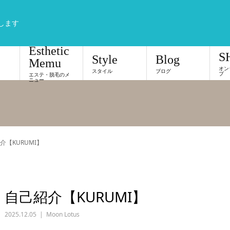
します
Esthetic
S
Style
Blog
Memu
オン
スタイル
ブログ
プ
エステ・脱毛のメ
ニュー
介【KURUMI】
自己紹介【KURUMI】
2025.12.05
Moon Lotus