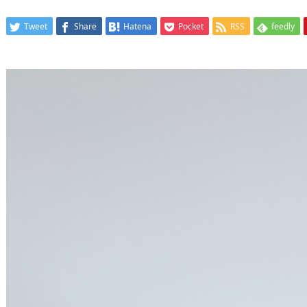
Tweet
Share
Hatena
Pocket
RSS
feedly