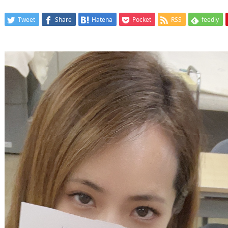
Tweet
Share
Hatena
Pocket
RSS
feedly