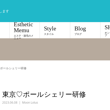
します
Esthetic
S
Style
Blog
Memu
オン
スタイル
ブログ
プ
エステ・脱毛のメ
ニュー
ポールシェリー研修
東京♡ポールシェリー研修
2023.06.08
Moon Lotus