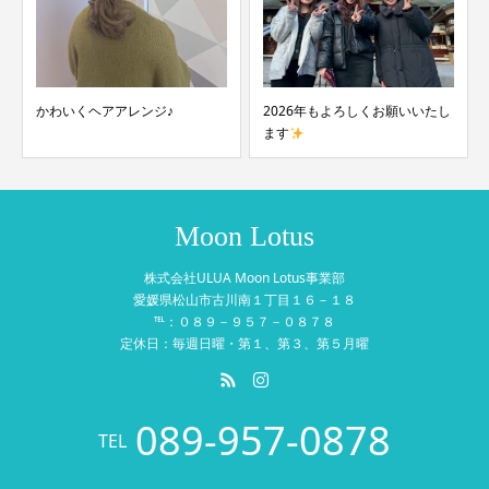
かわいくヘアアレンジ♪
2026年もよろしくお願いいたし
ます
Moon Lotus
株式会社ULUA Moon Lotus事業部
愛媛県松山市古川南１丁目１６－１８
℡：０８９－９５７－０８７８
定休日：毎週日曜・第１、第３、第５月曜
089-957-0878
TEL