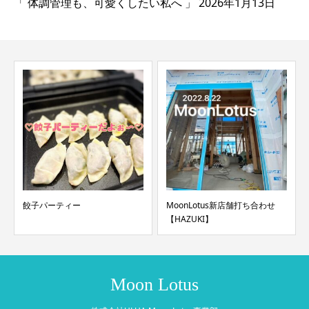
「 体調管理も、可愛くしたい私へ 」
2026年1月13日
餃子パーティー
MoonLotus新店舗打ち合わせ
【HAZUKI】
Moon Lotus