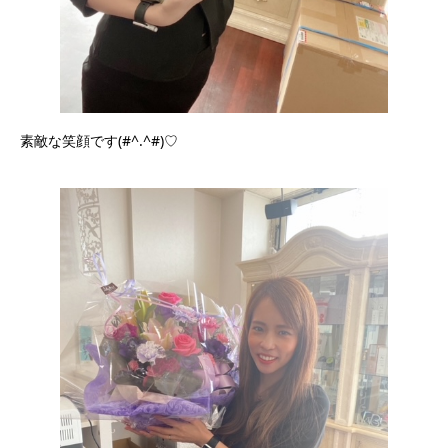
素敵な笑顔です(#^.^#)♡