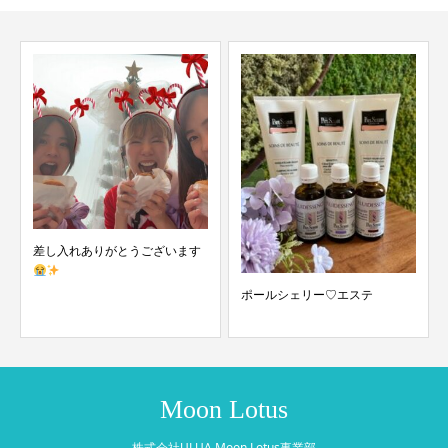
ありがとうございます
髪質改善がやっ
ポールシェリー♡エステ
Moon Lotus
株式会社ULUA Moon Lotus事業部