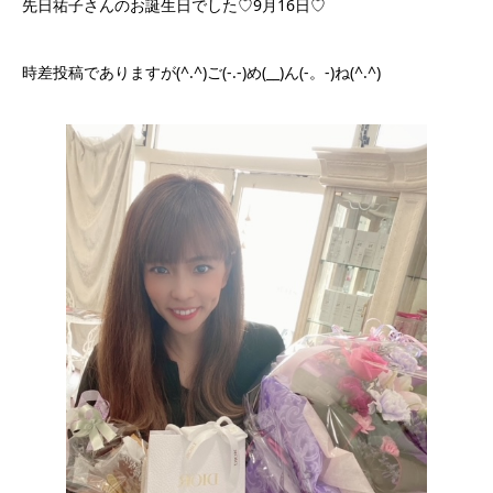
先日祐子さんのお誕生日でした♡9月16日♡
時差投稿でありますが(^.^)ご(-.-)め(__)ん(-。-)ね(^.^)