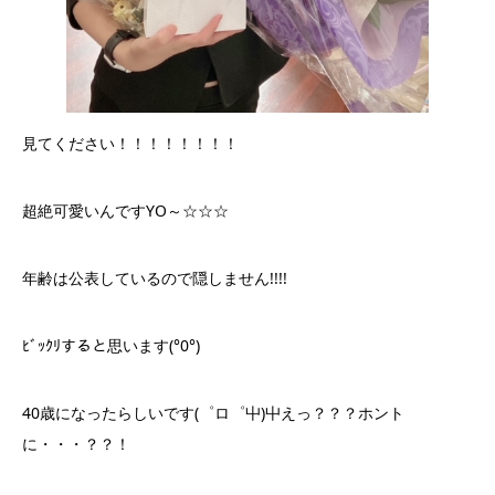
見てください！！！！！！！！
超絶可愛いんですYO～☆☆☆
年齢は公表しているので隠しません!!!!
ﾋﾞｯｸﾘすると思います(°0°)
40歳になったらしいです(゜ロ゜屮)屮えっ？？？ホント
に・・・？？！