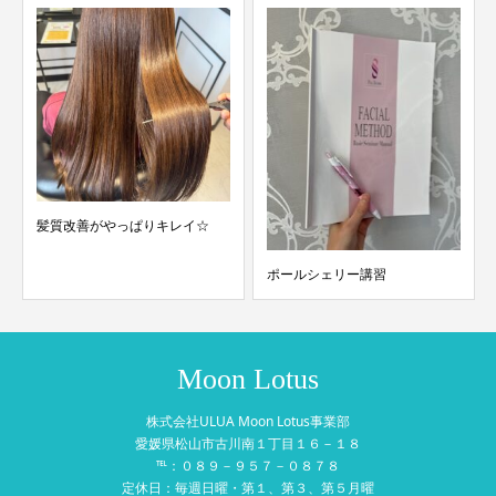
髪質改善がやっぱりキレイ☆
ポールシェリー講習
Moon Lotus
株式会社ULUA Moon Lotus事業部
愛媛県松山市古川南１丁目１６－１８
℡：０８９－９５７－０８７８
定休日：毎週日曜・第１、第３、第５月曜