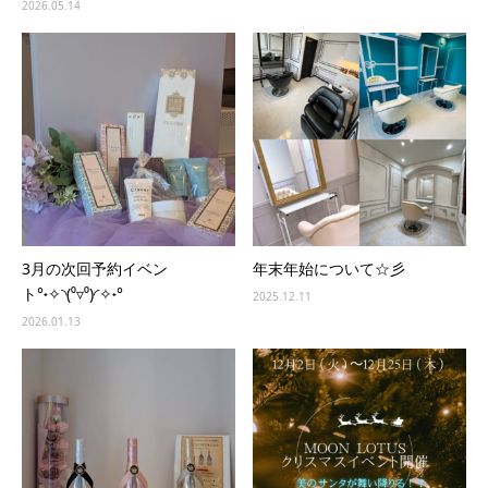
2026.05.14
3月の次回予約イベン
年末年始について☆彡
ト°˖✧◝(⁰▿⁰)◜✧˖°
2025.12.11
2026.01.13