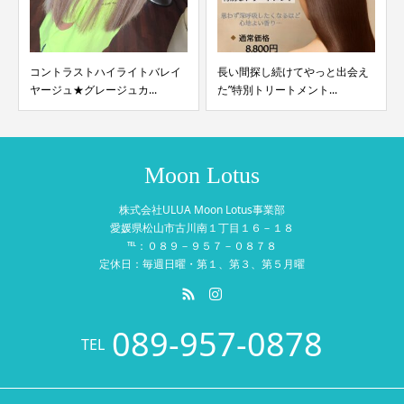
コントラストハイライトバレイ
長い間探し続けてやっと出会え
ヤージュ★グレージュカ...
た”特別トリートメント...
Moon Lotus
株式会社ULUA Moon Lotus事業部
愛媛県松山市古川南１丁目１６－１８
℡：０８９－９５７－０８７８
定休日：毎週日曜・第１、第３、第５月曜
089-957-0878
TEL