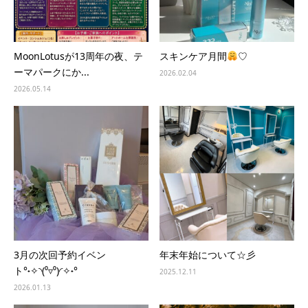
MoonLotusが13周年の夜、テ
スキンケア月間
♡
ーマパークにか...
2026.02.04
2026.05.14
3月の次回予約イベン
年末年始について☆彡
ト°˖✧◝(⁰▿⁰)◜✧˖°
2025.12.11
2026.01.13