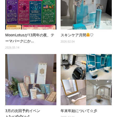
MoonLotusが13周年の夜、テ
スキンケア月間
♡
ーマパークにか...
2026.02.04
2026.05.14
3月の次回予約イベン
年末年始について☆彡
ト°˖✧◝(⁰▿⁰)◜✧˖°