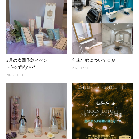
3月の次回予約イベン
年末年始について☆彡
ト°˖✧◝(⁰▿⁰)◜✧˖°
2025.12.11
2026.01.13