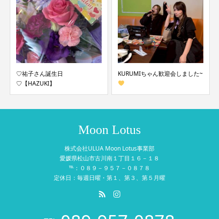
♡祐子さん誕生日
KURUMIちゃん歓迎会しました~
♡【HAZUKI】
Moon Lotus
株式会社ULUA Moon Lotus事業部
愛媛県松山市古川南１丁目１６－１８
℡：０８９－９５７－０８７８
定休日：毎週日曜・第１、第３、第５月曜