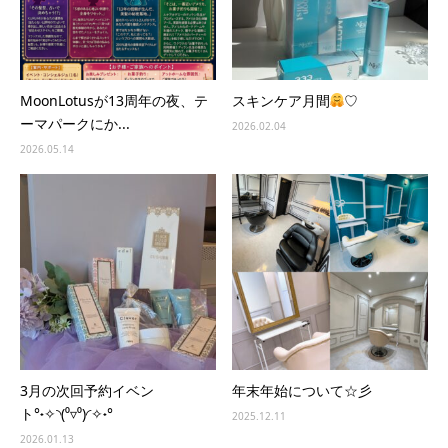
MoonLotusが13周年の夜、テ
スキンケア月間
♡
ーマパークにか...
2026.02.04
2026.05.14
3月の次回予約イベン
年末年始について☆彡
ト°˖✧◝(⁰▿⁰)◜✧˖°
2025.12.11
2026.01.13