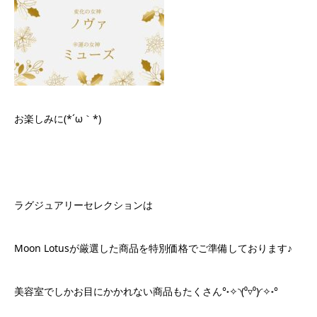
お楽しみに(*´ω｀*)
ラグジュアリーセレクションは
Moon Lotusが厳選した商品を特別価格でご準備しております♪
美容室でしかお目にかかれない商品もたくさん°˖✧◝(⁰▿⁰)◜✧˖°