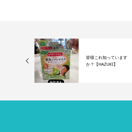
プン日、グラ
皆様これ知っています
ン日が決定☆
か？【HAZUKI】