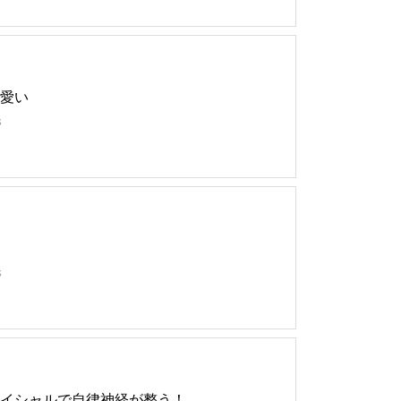
愛い
s
s
イシャルで自律神経が整う！