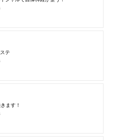
s
ステ
s
続きます！
s