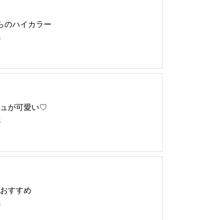
らのハイカラー
s
ュが可愛い♡
s
おすすめ
s