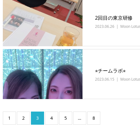
2回目の東京研修
2023.06.26
Moon Lotu
⭐︎チームラボ⭐︎
2023.06.15
Moon Lotu
1
2
3
4
5
…
8