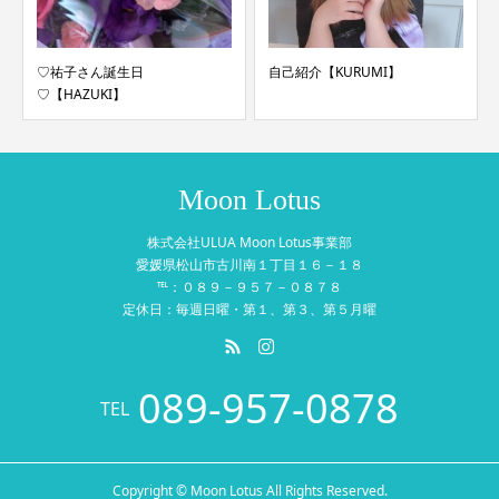
♡祐子さん誕生日
自己紹介【KURUMI】
♡【HAZUKI】
Moon Lotus
株式会社ULUA Moon Lotus事業部
愛媛県松山市古川南１丁目１６－１８
℡：０８９－９５７－０８７８
定休日：毎週日曜・第１、第３、第５月曜
089-957-0878
TEL
Copyright © Moon Lotus All Rights Reserved.