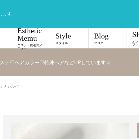
します
Esthetic
S
Style
Blog
Memu
オン
スタイル
ブログ
プ
エステ・脱毛のメ
ニュー
ステ♡ヘアカラー♡特殊ヘアなどUPしています☆
チナシルバー