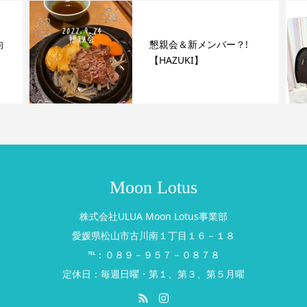
向
懇親会＆新メンバー？!
【HAZUKI】
Moon Lotus
株式会社ULUA Moon Lotus事業部
愛媛県松山市古川南１丁目１６－１８
℡：０８９－９５７－０８７８
定休日：毎週日曜・第１、第３、第５月曜