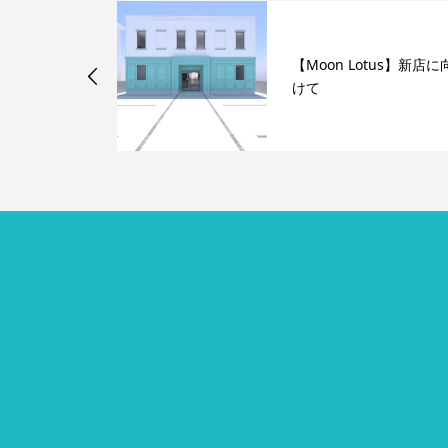
続けてやっと
【Moon Lotus】新店に
別トリートメ
けて
.