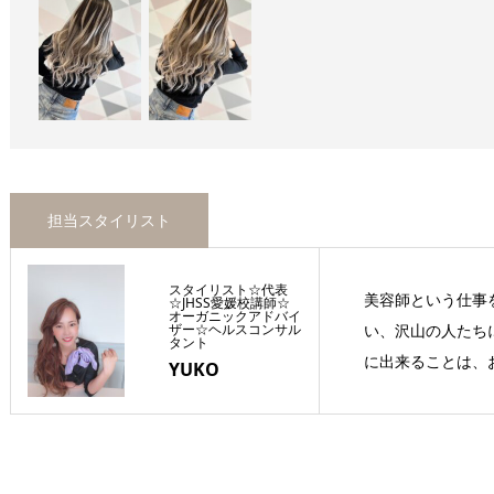
担当スタイリスト
スタイリスト☆代表
美容師という仕事
☆JHSS愛媛校講師☆
オーガニックアドバイ
ザー☆ヘルスコンサル
い、沢山の人たち
タント
に出来ることは、お
YUKO