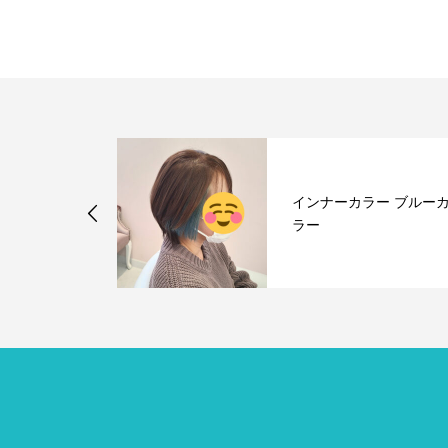
⭐︎ポールシェ
インナーカラー ブルー
て
ラー