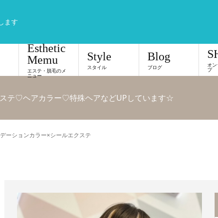
します
Esthetic
S
Style
Blog
Memu
オン
スタイル
ブログ
プ
エステ・脱毛のメ
ニュー
ステ♡ヘアカラー♡特殊ヘアなどUPしています☆
デーションカラー×シールエクステ