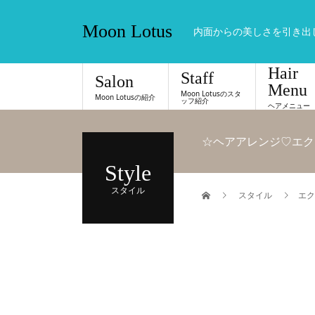
Moon Lotus
内面からの美しさを引き出
Hair
Staff
Salon
Menu
Moon Lotusのスタ
Moon Lotusの紹介
ッフ紹介
ヘアメニュー
☆ヘアアレンジ♡エク
Style
スタイル
スタイル
エク