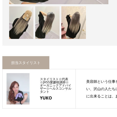
担当スタイリスト
スタイリスト☆代表
美容師という仕事
☆JHSS愛媛校講師☆
オーガニックアドバイ
ザー☆ヘルスコンサル
い、沢山の人たち
タント
に出来ることは、お
YUKO