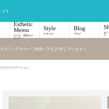
します
Esthetic
S
Style
Blog
Memu
オン
スタイル
ブログ
プ
エステ・脱毛のメ
ニュー
ステ♡ヘアカラー♡特殊ヘアなどUPしています☆
ステでグラデーション