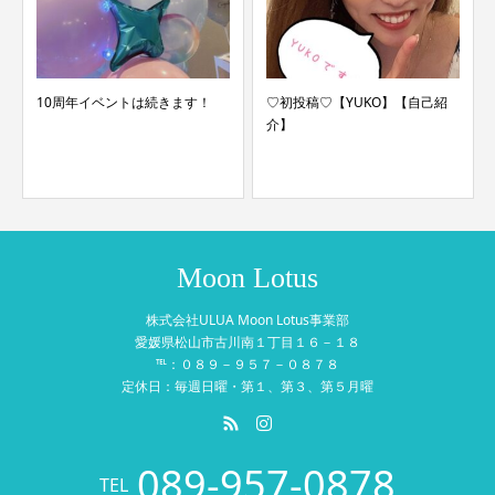
10周年イベントは続きます！
♡初投稿♡【YUKO】【自己紹
介】
Moon Lotus
株式会社ULUA Moon Lotus事業部
愛媛県松山市古川南１丁目１６－１８
℡：０８９－９５７－０８７８
定休日：毎週日曜・第１、第３、第５月曜
089-957-0878
TEL