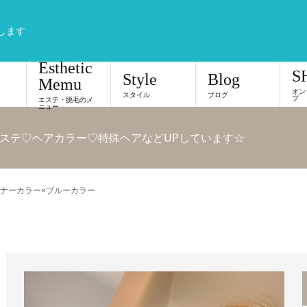
します
Esthetic
S
Style
Blog
Memu
オン
スタイル
ブログ
プ
エステ・脱毛のメ
ニュー
ステ♡ヘアカラー♡特殊ヘアなどUPしています☆
ナーカラー×ブルーカラー