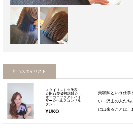
担当スタイリスト
スタイリスト☆代表
美容師という仕事
☆JHSS愛媛校講師☆
オーガニックアドバイ
ザー☆ヘルスコンサル
い、沢山の人たち
タント
に出来ることは、お
YUKO