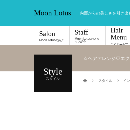
Moon Lotus
内面からの美しさを引き出
Hair
Staff
Salon
Menu
Moon Lotusのスタ
Moon Lotusの紹介
ッフ紹介
ヘアメニュー
☆ヘアアレンジ♡エク
Style
スタイル
スタイル
イン