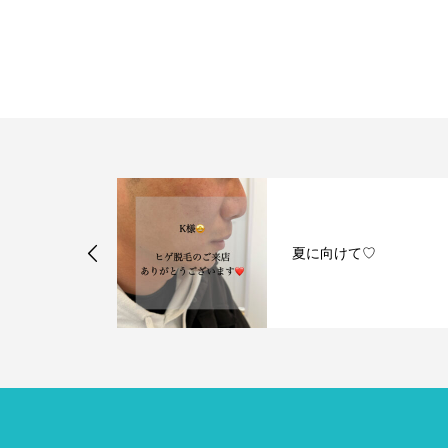
イヤージュが
夏に向けて♡