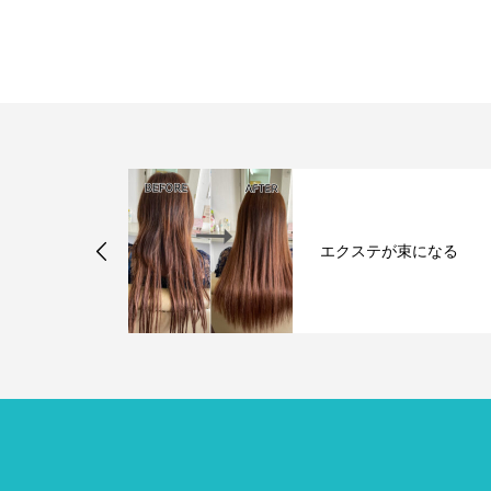
ントはじまり
エクステが束になる